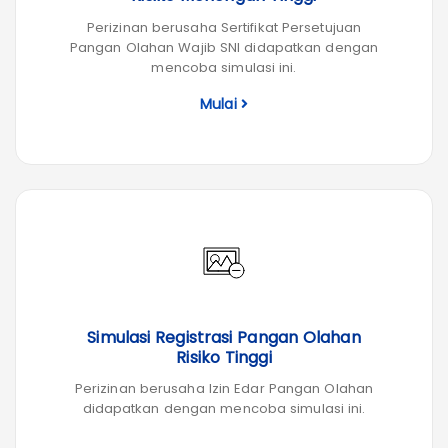
Perizinan berusaha Sertifikat Persetujuan
Pangan Olahan Wajib SNI didapatkan dengan
mencoba simulasi ini.
Mulai
Simulasi Registrasi Pangan Olahan
Risiko Tinggi
Perizinan berusaha Izin Edar Pangan Olahan
didapatkan dengan mencoba simulasi ini.