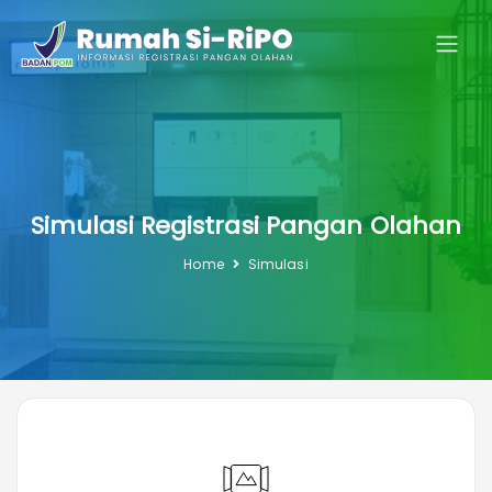
Simulasi Registrasi Pangan Olahan
Home
Simulasi