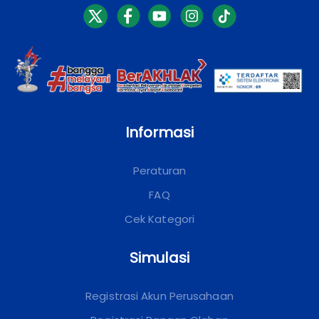
Informasi
Peraturan
FAQ
Cek Kategori
Simulasi
Registrasi Akun Perusahaan