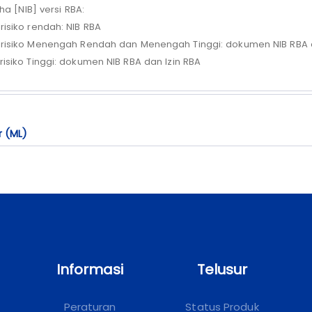
serta pelayanan publik ada disini.
aha
[NIB]
versi
RBA:
risiko
rendah
: NIB RBA
risiko
Menengah
Rendah
dan
Menengah
Tinggi:
dokumen
NIB RBA
risiko
Tinggi:
dokumen
NIB RBA
dan
Izin
RBA
r (ML)
Informasi
Telusur
Peraturan
Status Produk