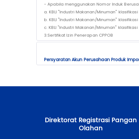
-
Apabila
menggunakan
Nomor
Induk
Berus
a. KBLI "
Industri
Makanan
/
Minuman
"
klasifikasi
b. KBLI "
Industri
Makanan
/
Minuman
"
klasifikasi
c. KBLI "
Industri
Makanan
/
Minuman
"
klasifikasi
3.
Sertifikat
Izin
Penerapan
CPPOB
Persyaratan Akun Perusahaan Produk Impo
Direktorat Registrasi Pangan
Olahan