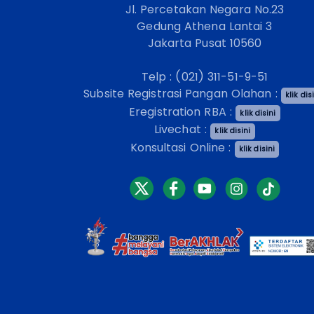
Jl. Percetakan Negara No.23
Gedung Athena Lantai 3
Jakarta Pusat 10560
Telp : (021) 311-51-9-51
Subsite Registrasi Pangan Olahan :
klik dis
Eregistration RBA :
klik disini
Livechat :
klik disini
Konsultasi Online :
klik disini