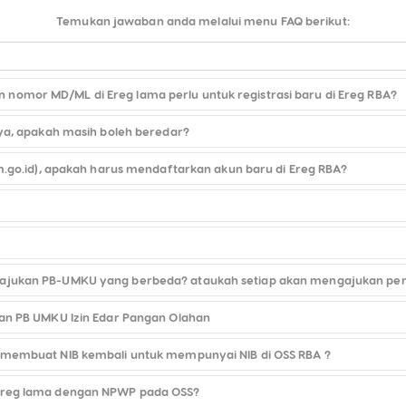
Temukan jawaban anda melalui menu FAQ berikut:
omor MD/ML di Ereg lama perlu untuk registrasi baru di Ereg RBA?
nya, apakah masih boleh beredar?
m.go.id), apakah harus mendaftarkan akun baru di Ereg RBA?
ajukan PB-UMKU yang berbeda? ataukah setiap akan mengajukan pen
uan PB UMKU Izin Edar Pangan Olahan
 membuat NIB kembali untuk mempunyai NIB di OSS RBA ?
-reg lama dengan NPWP pada OSS?