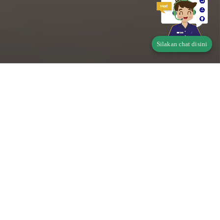
Silakan chat disini
Telusur Status Produk
Pangan
Apakah produk Saudara wajib memiliki Perizinan
Berusaha Untuk Menunjang Kegiatan Usaha (PB-
UMKU)?
Di mana didaftarkan?
klik disini