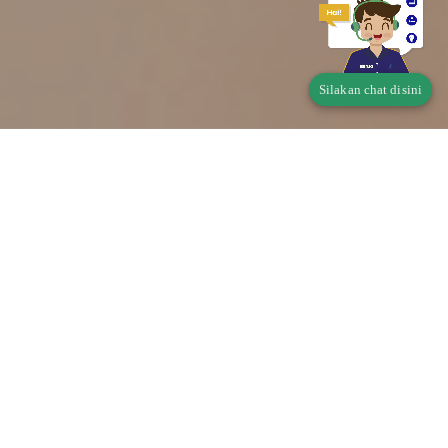
Silakan chat disini
Telusur Status Produk
Pangan
Apakah produk Saudara wajib memiliki Perizinan
Berusaha Untuk Menunjang Kegiatan Usaha (PB-
UMKU)?
Di mana didaftarkan?
klik disini