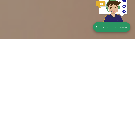
Silakan chat disini
Telusur Status Produk
Pangan
Apakah produk Saudara wajib memiliki Perizinan
Berusaha Untuk Menunjang Kegiatan Usaha (PB-
UMKU)?
Di mana didaftarkan?
klik disini