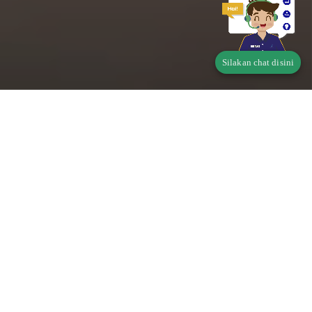
Silakan chat disini
Telusur Status Produk
Pangan
Apakah produk Saudara wajib memiliki Perizinan
Berusaha Untuk Menunjang Kegiatan Usaha (PB-
UMKU)?
Di mana didaftarkan?
klik disini