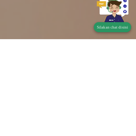
Silakan chat disini
Telusur Status Produk
Pangan
Apakah produk Saudara wajib memiliki Perizinan
Berusaha Untuk Menunjang Kegiatan Usaha (PB-
UMKU)?
Di mana didaftarkan?
klik disini