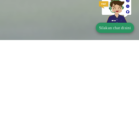
Silakan chat disini
Telusur Status Produk
Pangan
Apakah produk Saudara wajib memiliki Perizinan
Berusaha Untuk Menunjang Kegiatan Usaha (PB-
UMKU)?
Di mana didaftarkan?
klik disini