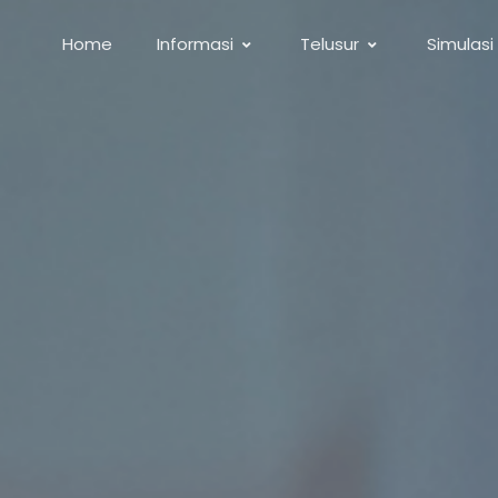
Home
Informasi
Telusur
Simulasi
Prosedur Registrasi
Telusur Registrasi Akun Perusahaan
Kontak Balai Besar POM/Balai
P
T
K
POM/Loka POM
Menyajikan informasi alur proses registrasi
Temukan cara mendapatkan
M
T
akun perusahaan di sini !
d
p
s
Survei Rumah Si-RiPO
L
Telusur Registrasi Variasi (P5)
Sejenak, berikan tanggapan dan masukan
S
E-Book
Saudara untuk kemajuan Rumah Si Ripo.
s
Temukan cara dan syarat registrasi variasi disini!
Informasi tentang registasi pangan segar,
S
pangan olahan UKM
t
C
Video
K
Penjelasan lebih detil lagi tentang
P
kepentingan izin edar, prosedur,
k
persyaratan dan aspek
d
mutu, keamanan dan gizi pangan olahan