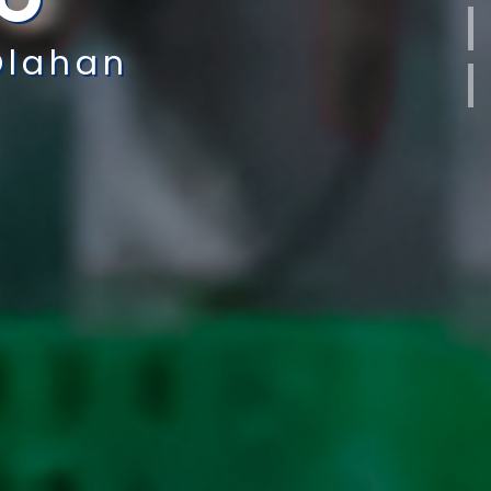
Olahan