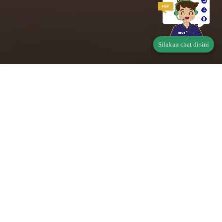
Silakan chat disini
Telusur Status Produk
Pangan
Apakah produk Saudara wajib memiliki Perizinan
Berusaha Untuk Menunjang Kegiatan Usaha (PB-
UMKU)?
Di mana didaftarkan?
klik disini