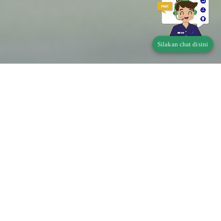
Silakan chat disini
Telusur Status Produk
Pangan
Apakah produk Saudara wajib memiliki Perizinan
Berusaha Untuk Menunjang Kegiatan Usaha (PB-
UMKU)?
Di mana didaftarkan?
klik disini