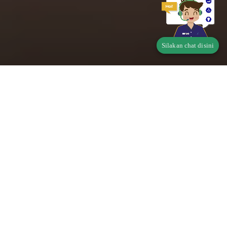
Silakan chat disini
Telusur Status Produk
Pangan
Apakah produk Saudara wajib memiliki Perizinan
Berusaha Untuk Menunjang Kegiatan Usaha (PB-
UMKU)?
Di mana didaftarkan?
klik disini