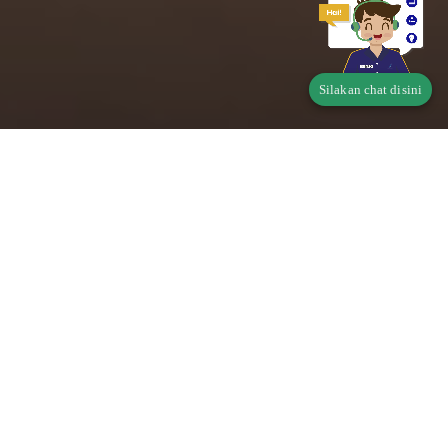
Silakan chat disini
Telusur Status Produk
Pangan
Apakah produk Saudara wajib memiliki Perizinan
Berusaha Untuk Menunjang Kegiatan Usaha (PB-
UMKU)?
Di mana didaftarkan?
klik disini