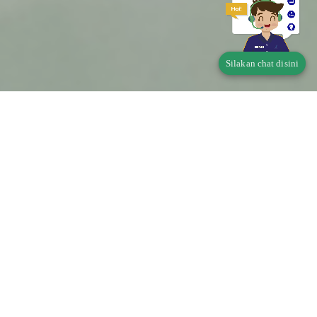
Silakan chat disini
Telusur Status Produk
Pangan
Apakah produk Saudara wajib memiliki Perizinan
Berusaha Untuk Menunjang Kegiatan Usaha (PB-
UMKU)?
Di mana didaftarkan?
klik disini